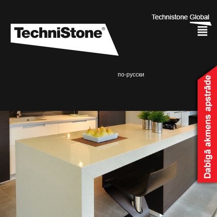
²
по-русски