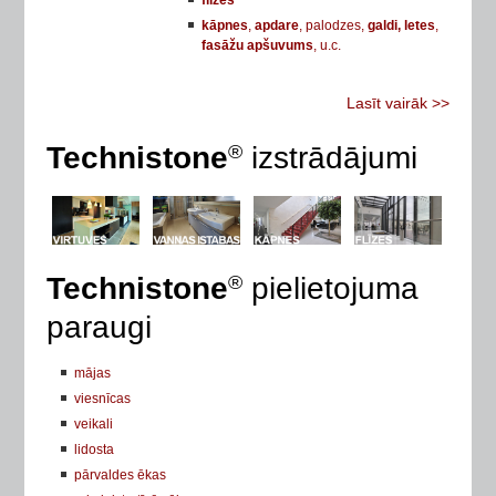
flīzes
kāpnes
,
apdare
, palodzes,
galdi, letes
,
fasāžu apšuvums
, u.c.
Lasīt vairāk >>
Technistone
®
izstrādājumi
Technistone
®
pielietojuma
paraugi
mājas
viesnīcas
veikali
lidosta
pārvaldes ēkas