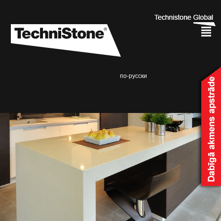
²
по-русски