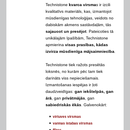
Technistone
kvarca virsma
s ir izcili
kvalitatīvs materiāls, kas, izmantojot
mūsdienīgas tehnoloģijas, veidots no
dabiskām akmens sastāvdaļām, tās
sajaucot un presējot
. Pateicoties tā
unikālajām īpašībām, Technistone
apmierina
visas prasības, kādas
izvirza mūsdienīga mājsaimniecība
.
Technistone tiek ražots presētās
loksnēs, no kurām pēc tam tiek
darināts viss nepieciešamais.
Izmantošanas iespējas ir ļoti
daudzveidīgas:
gan iekštelpās, gan
ārā
, gan
privātmājās
, gan
sabiedriskās ēkās
. Galvenokārt:
virtuves virsmas
vannas istabas virsmas