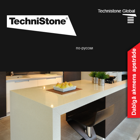
²
по-русски