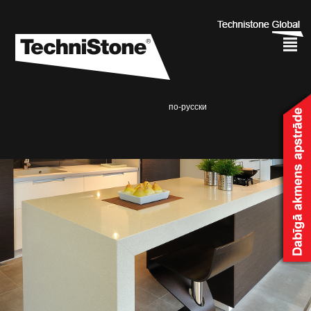
²
по-русски