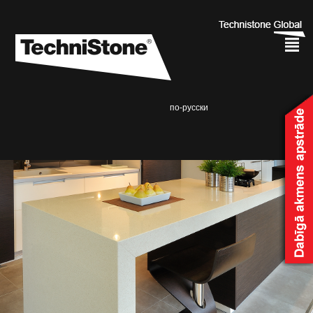
²
по-русски