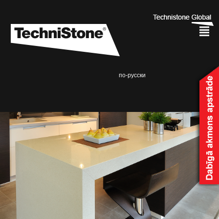
²
по-русски