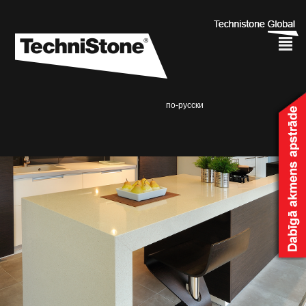
²
по-русски