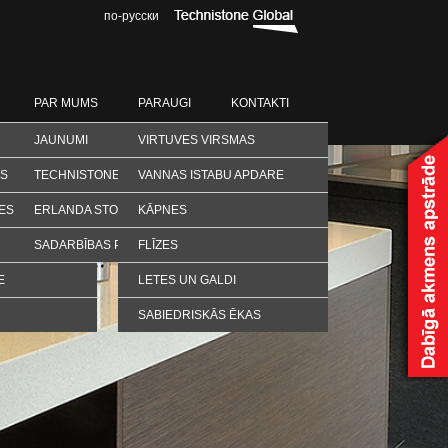
по-русски
PAR MUMS
PARAUGI
KONTAKTI
JAUNUMI
VIRTUVES VIRSMAS
AS
TECHNISTONE
VANNAS ISTABU APDARE
ES
ERLANDA STONE
KĀPNES
SADARBĪBAS PARTNERI
FLĪZES
E
LETES UN GALDI
SABIEDRISKĀS ĒKAS