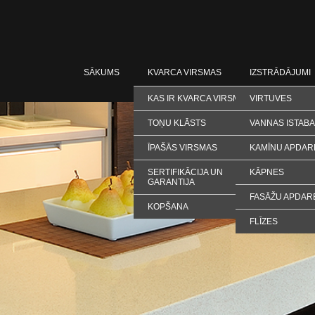
SĀKUMS
KVARCA VIRSMAS
IZSTRĀDĀJUMI
KAS IR KVARCA VIRSMAS
VIRTUVES
TOŅU KLĀSTS
VANNAS ISTAB
ĪPAŠĀS VIRSMAS
KAMĪNU APDAR
SERTIFIKĀCIJA UN
KĀPNES
GARANTIJA
FASĀŽU APDAR
KOPŠANA
FLĪZES