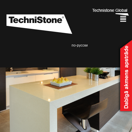
²
по-русски