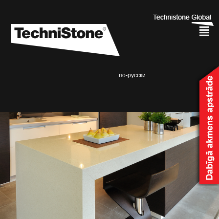
²
по-русски