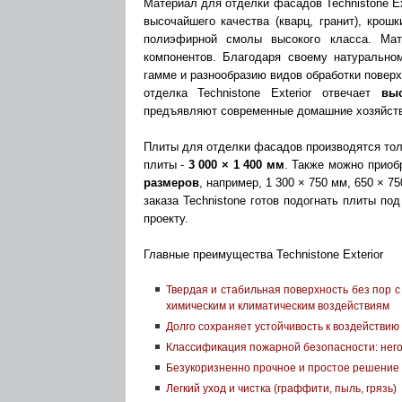
Материал для отделки фасадов Technistone Ex
высочайшего качества (кварц, гранит), крошк
полиэфирной смолы высокого класса. Мат
компонентов. Благодаря своему натурально
гамме и разнообразию видов обработки поверх
отделка Technistone Exterior отвечает
вы
предъявляют современные домашние хозяйств
Плиты для отделки фасадов производятся т
плиты -
3 000 × 1 400 мм
. Также можно приоб
размеров
, например, 1 300 × 750 мм, 650 × 7
заказа Technistone готов подогнать плиты по
проекту.
Главные преимущества Technistone Exterior
Твердая и стабильная поверхность без пор с
химическим и климатическим воздействиям
Долго сохраняет устойчивость к воздействию
Классификация пожарной безопасности: негор
Безукоризненно прочное и простое решение
Легкий уход и чистка (граффити, пыль, грязь)