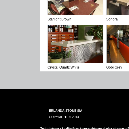
Starlight Brown
Sonora
Crystal Quartz White
Gobi Grey
ERLANDA STONE SIA
COPYRIGHT © 2014
Technistone - kvalitatīvas kvarca virtuves darba virsmas -