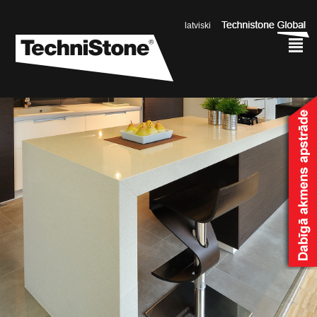
latviski
²