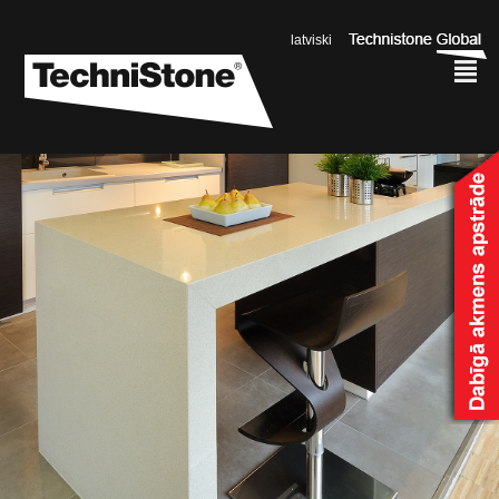
latviski
²