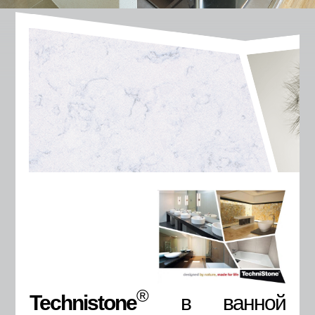
®
Technistone
в ванной