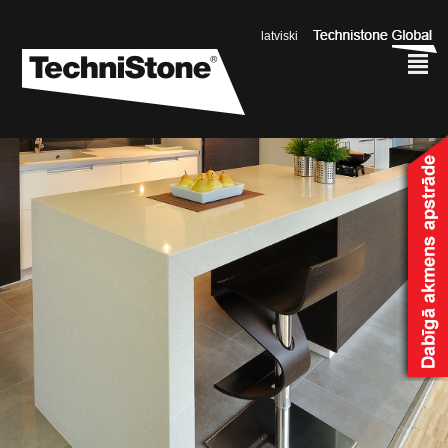
latviski
²